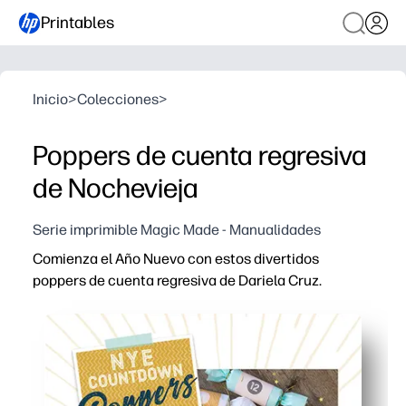
Printables
Inicio
>
Colecciones
>
Poppers de cuenta regresiva
de Nochevieja
Serie imprimible Magic Made - Manualidades
Comienza el Año Nuevo con estos divertidos
poppers de cuenta regresiva de Dariela Cruz.
Por qué funciona:
Imprimible sin preparación: solo tienes que imprimir, env
Mantiene a los niños ocupados: dejas que los niños ma
Flexible para las familias y las aulas: usted establece 
Emoción sin fuegos artificiales: disfrutas de una divers