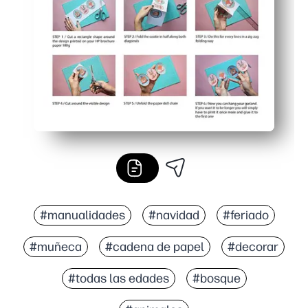
Reimprime tantos como necesites: mezcla animales y lo
#manualidades
#navidad
#feriado
#muñeca
#cadena de papel
#decorar
#todas las edades
#bosque