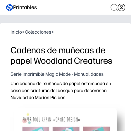
Printables
Inicio
>
Colecciones
>
Cadenas de muñecas de
papel Woodland Creatures
Serie imprimible Magic Made - Manualidades
Una cadena de muñecas de papel estampada en
casa con criaturas del bosque para decorar en
Navidad de Marion Pisibon.
Por qué funciona:
Obtienes una decoración instantánea: simplemente imp
Mantiene a los niños ocupados, ideal para practicar con
Perfecto para las aulas y las noches familiares: una acti