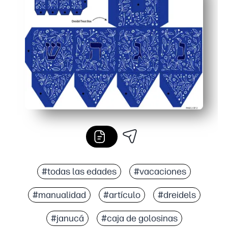
Perfecto para celebraciones en el aula, recuerdos de fi
Económico y ordenado: reutiliza la plantilla en cualqui
#todas las edades
#vacaciones
#manualidad
#artículo
#dreidels
#janucá
#caja de golosinas