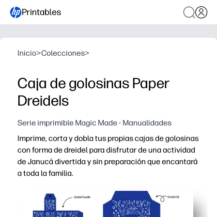
Printables
Inicio
>
Colecciones
>
Caja de golosinas Paper
Dreidels
Serie imprimible Magic Made - Manualidades
Imprime, corta y dobla tus propias cajas de golosinas
con forma de dreidel para disfrutar de una actividad
de Janucá divertida y sin preparación que encantará
a toda la familia.
Por qué funciona:
Listo en cuestión de minutos: basta con imprimir en cartu
Mantiene a los niños ocupados con las manualidades mie