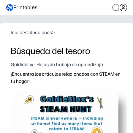
Printables
Inicio
>
Colecciones
>
Búsqueda del tesoro
Goldieblox - Hojas de trabajo de aprendizaje
¡Encuentra los artículos relacionados con STEAM en
tu hogar!
Por qué funciona:
Solo tienes que imprimir y jugar, sin preparación ni mat
Conviertes objetos cotidianos en ciencia, tecnología, i
Sus hijos se mantienen activos y concentrados con una 
Puedes adaptarlo a cualquier edad: desafíos en solitario