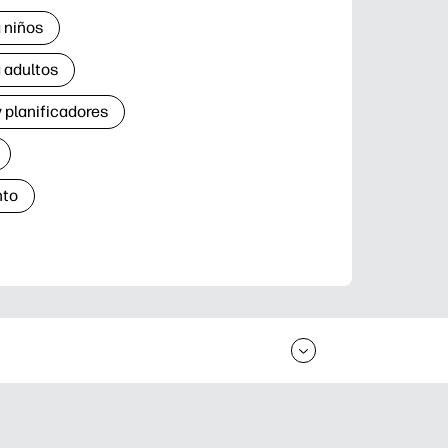
 niños
 adultos
 planificadores
nto