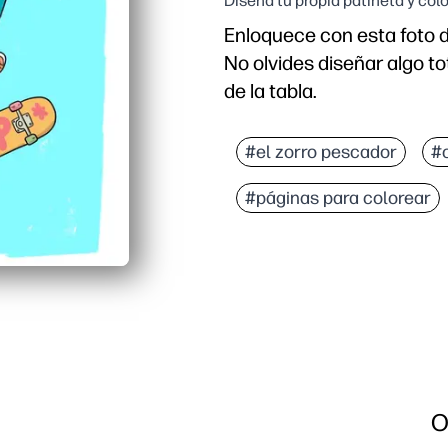
Diseña tu propia patineta y col
Enloquece con esta foto de
No olvides diseñar algo to
de la tabla.
Por qué funciona:
Obtienes una página par
#el zorro pescador
#c
La escena llena de energ
#páginas para colorear
Tú invitas a elegir y a d
Úsalo en cualquier lugar
O