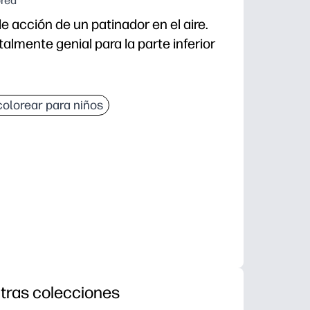
orea
 acción de un patinador en el aire.
talmente genial para la parte inferior
a imprimir y usar que ahorra preparación. Solo tiene
olorear para niños
ía engancha a los creadores reacios, perfecta para l
ar voz a medida que los niños personalizan la pizarra, 
: en el aula, después de clases, como obsequios para 
tras colecciones