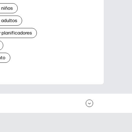
 niños
 adultos
 planificadores
nto