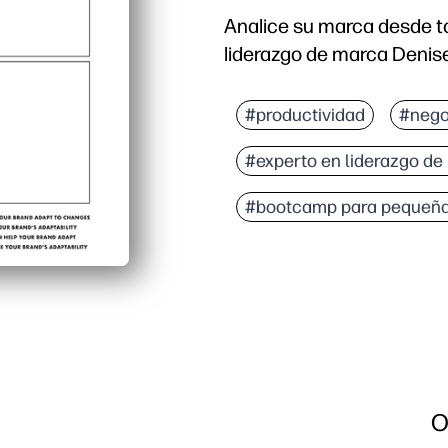
Analice su marca desde to
liderazgo de marca Denis
#productividad
#nego
#experto en liderazgo de
#bootcamp para pequeñ
O