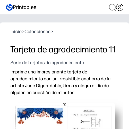
Printables
Inicio
>
Colecciones
>
Tarjeta de agradecimiento 11
Serie de tarjetas de agradecimiento
Imprime una impresionante tarjeta de
agradecimiento con un irresistible cachorro de la
artista June Digan: dobla, firma y alegra el día de
alguien en cuestión de minutos.
Por qué funciona:
Sin preparación: solo tienes que imprimir, doblar y ya est
Interior en blanco para una nota sincera o dibujos para 
El encantador arte canino atrae a todas las edades, per