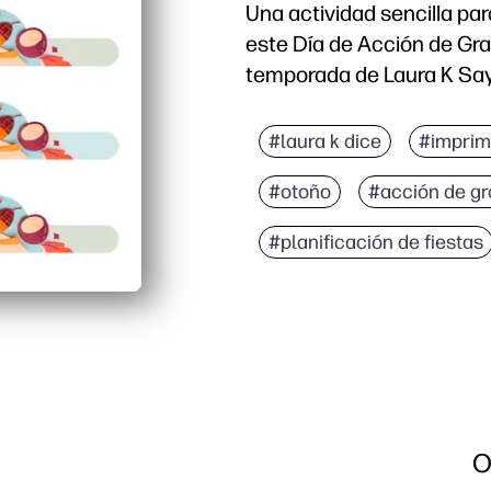
Una actividad sencilla pa
este Día de Acción de Gra
temporada de Laura K Say
Por qué funciona:
Imprima, corte y envuel
#laura k dice
#imprim
Mantiene a los niños oc
#otoño
#acción de gr
Puedes personalizar cad
Funciona con servilleta
#planificación de fiestas
O