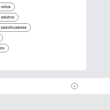
 niños
 adultos
 planificadores
nto