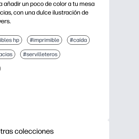
ra añadir un poco de color a tu mesa
cias, con una dulce ilustración de
ers.
va: obtendrá servilleteros instantáneos sin necesida
ibles hp
#imprimible
#caída
upados antes de cenar, incluida la práctica motora fi
acias
#servilleteros
a anillo con nombres para colocarlos de manera fác
s lisas: eleva tu mesa sin tener que comprar más.
tras colecciones