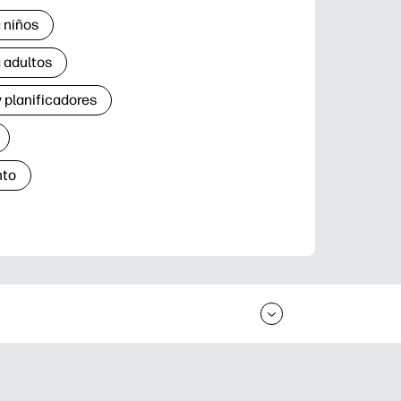
 niños
 adultos
 planificadores
nto