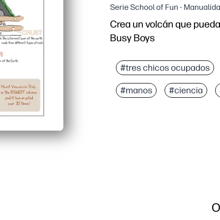
Serie School of Fun - Manualid
Crea un volcán que pueda
Busy Boys
#tres chicos ocupados
#manos
#ciencia
O