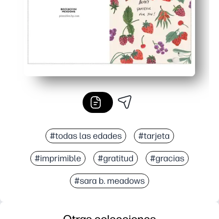
#todas las edades
#tarjeta
#imprimible
#gratitud
#gracias
#sara b. meadows