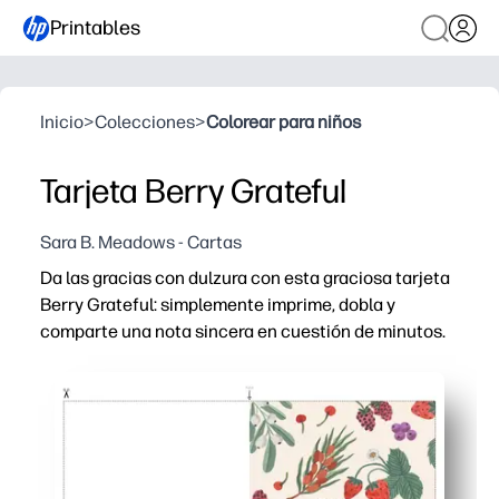
Printables
Inicio
>
Colecciones
>
Colorear para niños
Tarjeta Berry Grateful
Sara B. Meadows - Cartas
Da las gracias con dulzura con esta graciosa tarjeta
Berry Grateful: simplemente imprime, dobla y
comparte una nota sincera en cuestión de minutos.
Por qué funciona:
Comodidad sin necesidad de preparación: imprime en cas
Compromiso aprobado por niños: el divertido arte de las
Versátil para cualquier ocasión: ideal para profesores
Fácil de personalizar: hay suficiente espacio en el int