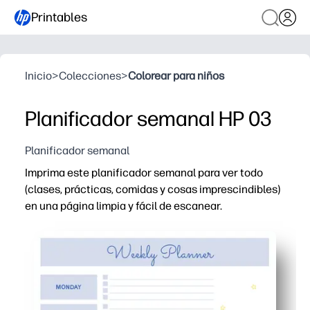
Printables
Inicio
>
Colecciones
>
Colorear para niños
Planificador semanal HP 03
Planificador semanal
Imprima este planificador semanal para ver todo
(clases, prácticas, comidas y cosas imprescindibles)
en una página limpia y fácil de escanear.
Por qué funciona:
Comodidad de imprimir y usar: descargue, imprima y c
Instantánea semanal: espacio libre para cada día, además
Ideal para la familia y el aula: ayude a los niños a lleva
Pantalla flexible: colócala en la nevera, colócala en un 