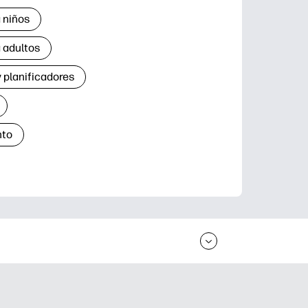
 niños
 adultos
 planificadores
nto