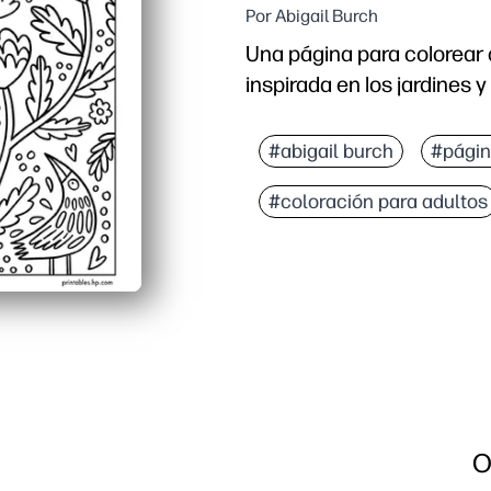
Por Abigail Burch
Una página para colorear a
inspirada en los jardines y
#abigail burch
#págin
#coloración para adultos
O