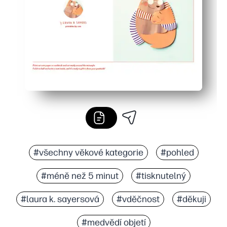
Tiskne na US Letter nebo A4 - uvolněte prostor uvnitř
#všechny věkové kategorie
#pohled
#méně než 5 minut
#tisknutelný
#laura k. sayersová
#vděčnost
#děkuji
#medvědí objetí