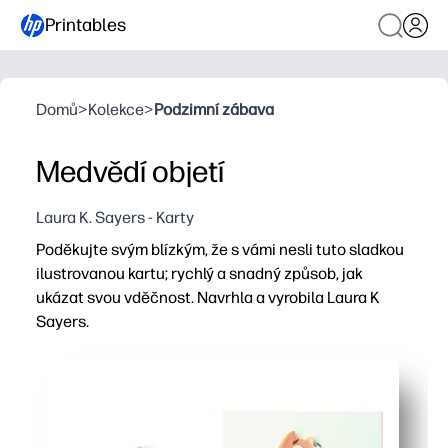
Printables
Domů
>
Kolekce
>
Podzimní zábava
Medvědí objetí
Laura K. Sayers - Karty
Poděkujte svým blízkým, že s vámi nesli tuto sladkou
ilustrovanou kartu; rychlý a snadný způsob, jak
ukázat svou vděčnost. Navrhla a vyrobila Laura K
Sayers.
Proč to funguje:
Můžete tisknout, skládat a podepisovat několik minut - 
Přátelské medvědí umělecké dílo potěší děti i dospělé -
Pracuje pro učitele, rodiče a studenty - děkujte za pomo