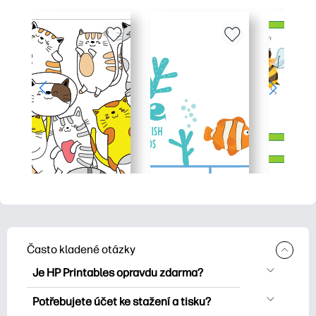
Často kladené otázky
Je HP Printables opravdu zdarma?
HP Printables nabízí více než 2500
Potřebujete účet ke stažení a tisku?
bezplatných tisknutelných položek ke