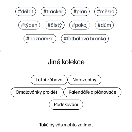
#dělat
#tracker
#plán
#měsíc
#týden
#čistý
#pokoj
#dům
#poznámka
#fotbalová branka
Jiné kolekce
Letní zábava
Narozeniny
Omalovánky pro děti
Kalendáře a plánovače
Poděkování
Také by vás mohlo zajímat