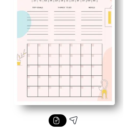
Vestavěný seznam úkolů zachycuje doplňky, takže můžet