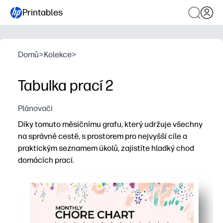
Printables
Domů
>
Kolekce
>
Tabulka prací 2
Plánovači
Díky tomuto měsíčnímu grafu, který udržuje všechny
na správné cestě, s prostorem pro nejvyšší cíle a
praktickým seznamem úkolů, zajistíte hladký chod
domácích prací.
Proč to funguje:
Tiskněte a jděte - není nutná žádná příprava, stačí přid
Měsíční snímek udržuje očekávání jasná, takže trávíte
Sekce Top Goals vám pomůže stanovit priority a budova