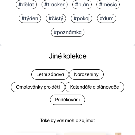
#dělat
#tracker
#plán
#měsíc
#týden
#čistý
#pokoj
#dům
#poznámka
Jiné kolekce
Letní zábava
Narozeniny
Omalovánky pro děti
Kalendáře a plánovače
Poděkování
Také by vás mohlo zajímat