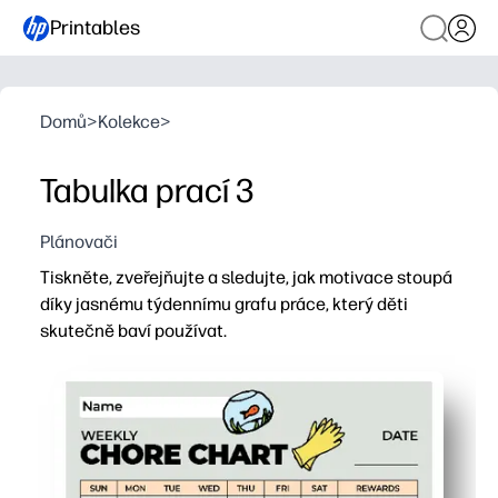
Printables
Domů
>
Kolekce
>
Tabulka prací 3
Plánovači
Tiskněte, zveřejňujte a sledujte, jak motivace stoupá
díky jasnému týdennímu grafu práce, který děti
skutečně baví používat.
Proč to funguje:
Pohodlí tisku a použití - můžete jej nastavit během něk
Motivace vhodná pro děti - samolepky a zaškrtávací polí
Jasná týdenní struktura - sloupce a prostory udržují 
Hodí se vaší rodině - přizpůsobte úkoly a použijte sekc