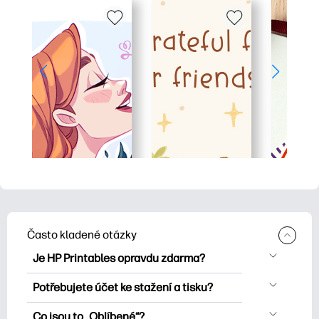
Často kladené otázky
Je HP Printables opravdu zdarma?
HP Printables nabízí více než 2500
Potřebujete účet ke stažení a tisku?
bezplatných tisknutelných položek ke
Můžete prozkoumat a tisknout bez
stažení a tisku. Prozkoumejte oblíbené
Co jsou to „Oblíbené“?