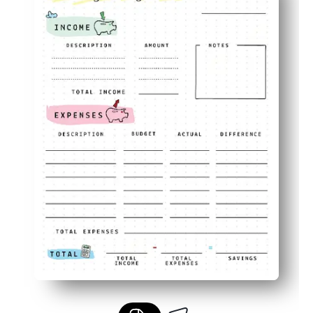
Vhodné pro rodiny - jedna stránka udržuje rodiče, děti a d
Lepší návyky - opakujte každý měsíc, abyste zjistili vzorce