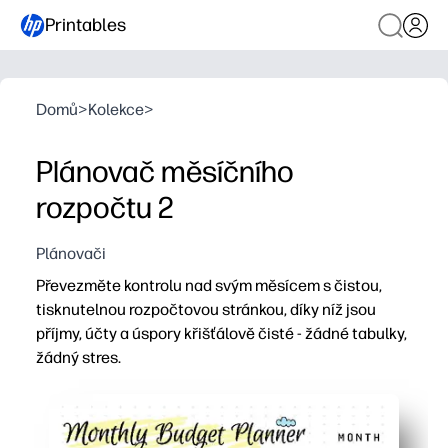
Printables
Domů
>
Kolekce
>
Plánovač měsíčního
rozpočtu 2
Plánovači
Převezměte kontrolu nad svým měsícem s čistou,
tisknutelnou rozpočtovou stránkou, díky níž jsou
příjmy, účty a úspory křišťálově čisté - žádné tabulky,
žádný stres.
Proč to funguje:
Pohodlí bez přípravy - stačí vytisknout, vyplnit a připn
Inteligentní rozložení - jednoduché sekce pro příjmy, vý