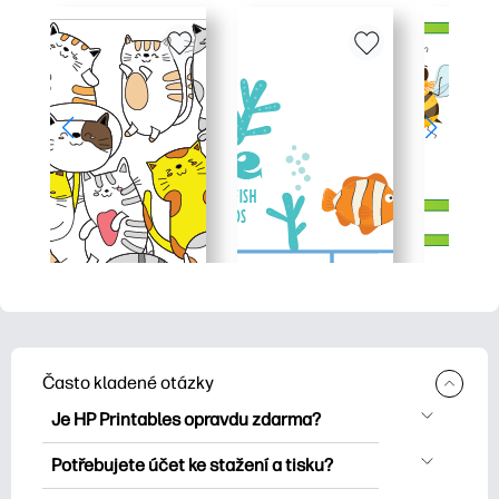
Často kladené otázky
Je HP Printables opravdu zdarma?
HP Printables nabízí více než 2500
Potřebujete účet ke stažení a tisku?
bezplatných tisknutelných položek ke