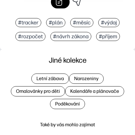
#tracker
#plán
#měsíc
#výdaj
#rozpočet
#návrh zákona
#příjem
Jiné kolekce
Letní zábava
Narozeniny
Omalovánky pro děti
Kalendáře a plánovače
Poděkování
Také by vás mohlo zajímat