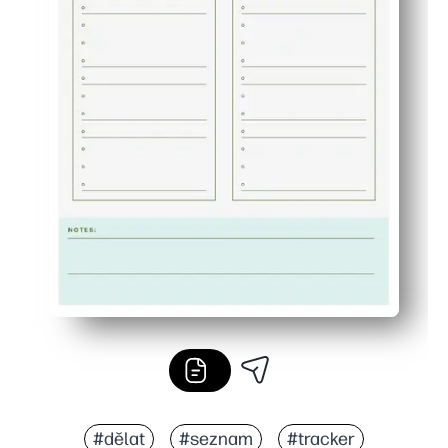
#dělat
#seznam
#tracker