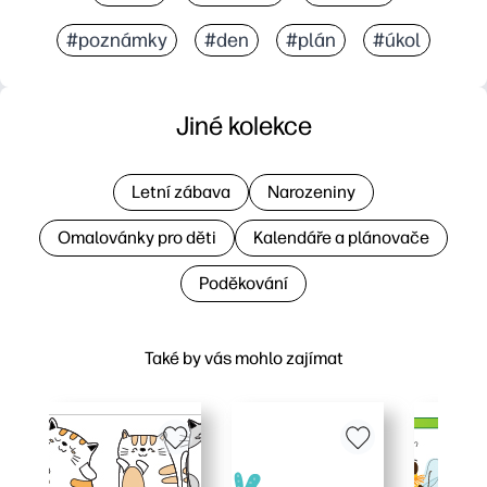
#poznámky
#den
#plán
#úkol
Jiné kolekce
Letní zábava
Narozeniny
Omalovánky pro děti
Kalendáře a plánovače
Poděkování
Také by vás mohlo zajímat