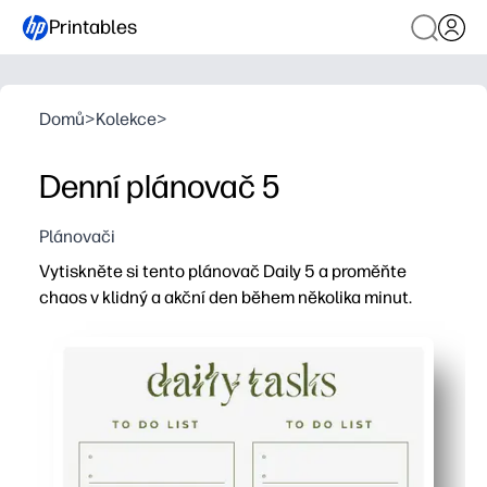
Printables
Domů
>
Kolekce
>
Denní plánovač 5
Plánovači
Vytiskněte si tento plánovač Daily 5 a proměňte
chaos v klidný a akční den během několika minut.
Proč to funguje:
Rozvržení bez přípravy a tisku - zapište si pět hlavníc
Vymazání oddílů a zaškrtávacích políček zvýšíte zaostření
Flexibilní pro domácí, třídní nebo rodinné rutiny - ráno, 
Možnosti opakovaně použitelné - vytiskněte jeden na o