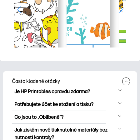
Často kladené otázky
Je HP Printables opravdu zdarma?
HP Printables nabízí více než 2500
Potřebujete účet ke stažení a tisku?
bezplatných tisknutelných položek ke
Můžete prozkoumat a tisknout bez
stažení a tisku. Prozkoumejte oblíbené
Co jsou to „Oblíbené“?
vytvoření účtu. Přihlášení vám však
omalovánky, zábavné učební listy,
Favorites is your personal skrýš
pomůže uložit vaše oblíbené tisknutelné
Jak získám nové tisknutelné materiály bez
řemesla a karty pro zvláštní příležitosti,
oblíbených tisknutelných položek. Pokud
materiály a snadno je najít v části
nutnosti kontroly?
plánovače, kalendáře a další.