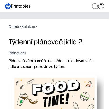
Printables
Domů
>
Kolekce
>
Týdenní plánovač jídla 2
Plánovači
Plánovač vám pomůže uspořádat a sledovat vaše
jídla a seznam potravin za týden.
Proč to funguje:
Design Print-and-Go - během několika minut si můžete 
Vestavěný seznam potravin - zaznamenávejte položky p
Méně stresu - podívejte se na svůj týden na první pohle
Snižte plýtvání a ušetřete čas - nakupujte pouze to, c