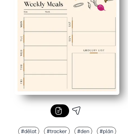
#dělat
#tracker
#den
#plán