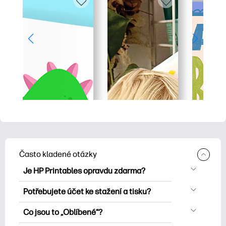
Často kladené otázky
Je HP Printables opravdu zdarma?
HP Printables nabízí více než 2500
Potřebujete účet ke stažení a tisku?
bezplatných tisknutelných položek ke
Můžete prozkoumat a tisknout bez
stažení a tisku. Prozkoumejte oblíbené
Co jsou to „Oblíbené“?
vytvoření účtu. Přihlášení vám však
omalovánky, zábavné učební listy,