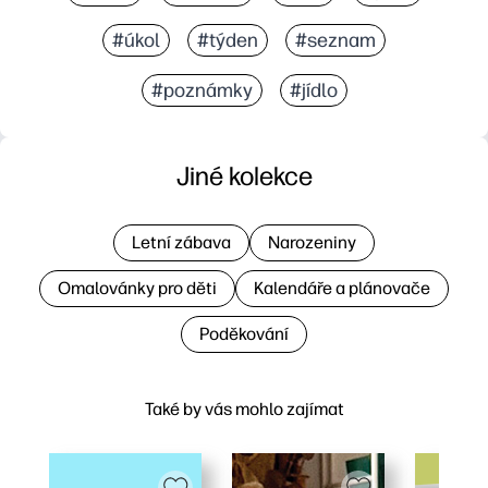
#úkol
#týden
#seznam
#poznámky
#jídlo
Jiné kolekce
Letní zábava
Narozeniny
Omalovánky pro děti
Kalendáře a plánovače
Poděkování
Také by vás mohlo zajímat