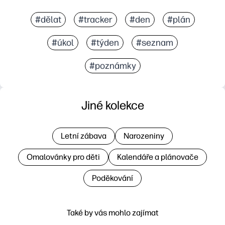
#dělat
#tracker
#den
#plán
#úkol
#týden
#seznam
#poznámky
Jiné kolekce
Letní zábava
Narozeniny
Omalovánky pro děti
Kalendáře a plánovače
Poděkování
Také by vás mohlo zajímat