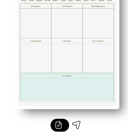
Vhodné pro děti pro učebny a domácnosti - budujte rutiny