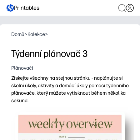
Printables
Domů
>
Kolekce
>
Týdenní plánovač 3
Plánovači
Získejte všechny na stejnou stránku - naplánujte si
školní úkoly, aktivity a domácí úkoly pomocí týdenního
plánovače, který můžete vytisknout během několika
sekund.
Proč to funguje:
Nastavení bez přípravy - vytiskněte jeden nebo stoh a z
Jasné rozložení na týden na první pohled vám pomůže up
Flexibilní prostory pro úkoly, domácí práce, jídla a připom