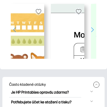
Často kladené otázky
Je HP Printables opravdu zdarma?
HP Printables nabízí více než 2500
Potřebujete účet ke stažení a tisku?
bezplatných tisknutelných položek ke