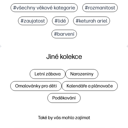
#všechny věkové kategorie
#rozmanitost
#zaujatost
#lidé
#keturah ariel
#barvení
Jiné kolekce
Letní zábava
Narozeniny
Omalovánky pro děti
Kalendáře a plánovače
Poděkování
Také by vás mohlo zajímat