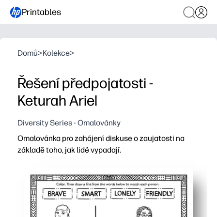
Printables
Domů
>
Kolekce
>
Řešení předpojatosti -
Keturah Ariel
Diversity Series - Omalovánky
Omalovánka pro zahájení diskuse o zaujatosti na
základě toho, jak lidé vypadají.
Proč to funguje:
Pohodlí tisku a použití - nulová příprava na zahájení s
Omalování zaujme každého žáka - zaneprázdněné ruce p
Otevřené vizuály vyvolávají otázky - můžete vést jedn
Buduje empatii a kritické myšlení - ideální pro SEL, rann