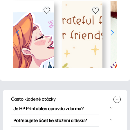
Často kladené otázky
Je HP Printables opravdu zdarma?
HP Printables nabízí více než 2500
Potřebujete účet ke stažení a tisku?
bezplatných tisknutelných položek ke
Můžete prozkoumat a tisknout bez