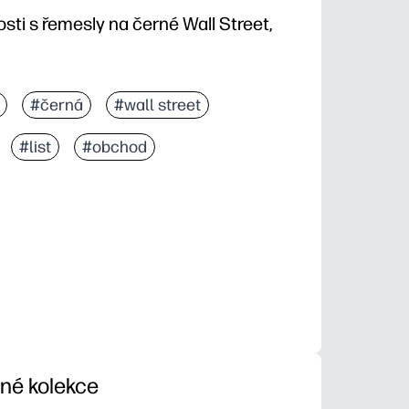
ti s řemesly na černé Wall Street,
#černá
#wall street
#list
#obchod
iné kolekce