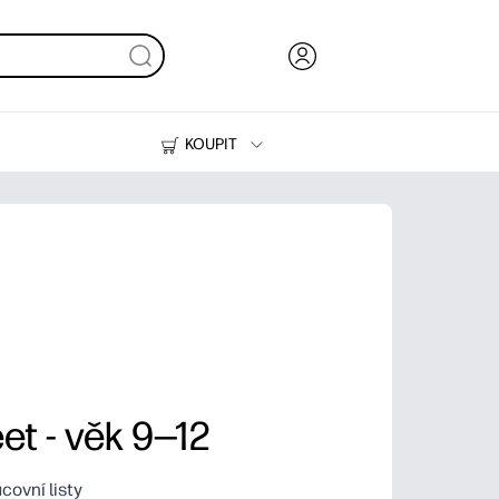
KOUPIT
Inkoust, toner a papír
Tiskárny
et - věk 9—12
covní listy