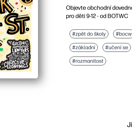
Objevte obchodní dovednos
pro děti 9-12 - od BOTWC
#zpět do školy
#bocw
#základní
#učení se
#rozmanitost
J