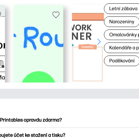
Letní zábava
Narozeniny
Omalovánky p
Kalendáře a 
Poděkování
 Printables opravdu zdarma?
ntables nabízí více než 2500 bezplatných tisknutelných položek
ujete účet ke stažení a tisku?
umejte oblíbené omalovánky, zábavné učební listy, řemesla a ka