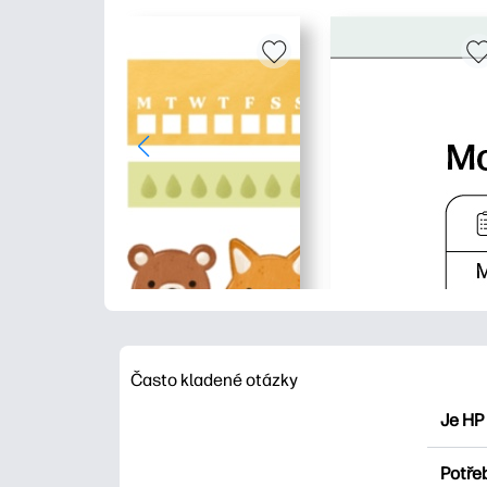
Často kladené otázky
Je HP
HP Pri
Potřeb
Prozko