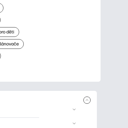
ro děti
plánovače
 ke stažení a tisku.
rty pro zvláštní