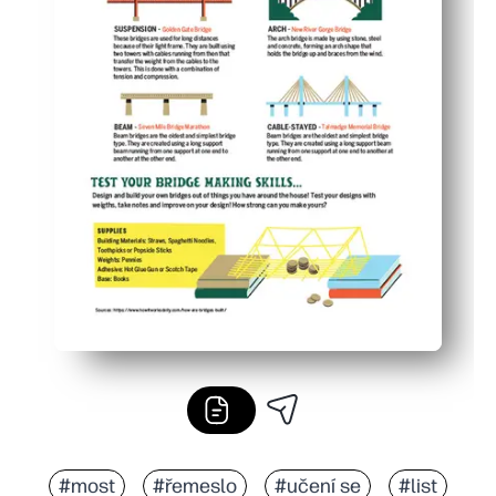
#most
#řemeslo
#učení se
#list