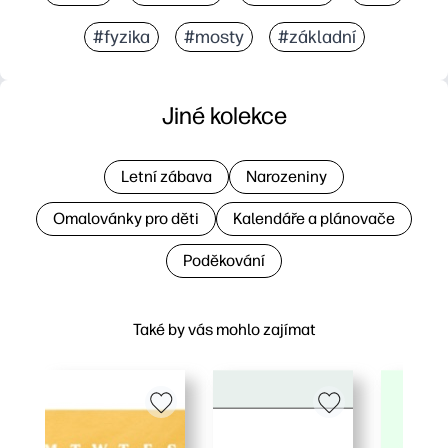
#fyzika
#mosty
#základní
Jiné kolekce
Letní zábava
Narozeniny
Omalovánky pro děti
Kalendáře a plánovače
Poděkování
Také by vás mohlo zajímat