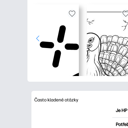
Často kladené otázky
Je HP
HP Pri
Potřeb
Prozko