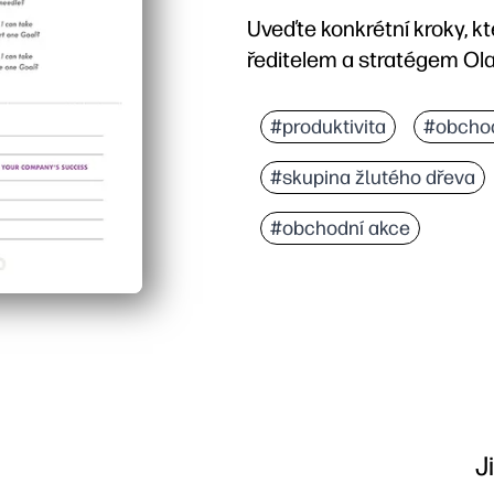
Uveďte konkrétní kroky, k
ředitelem a stratégem Ol
#produktivita
#obcho
#skupina žlutého dřeva
#obchodní akce
J