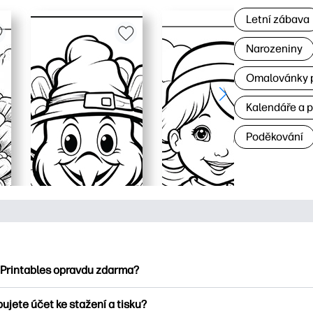
Letní zábava
Narozeniny
Omalovánky p
Kalendáře a 
Poděkování
 Printables opravdu zdarma?
ntables nabízí více než 2500 bezplatných tisknutelných položek
ujete účet ke stažení a tisku?
umejte oblíbené omalovánky, zábavné učební listy, řemesla a ka