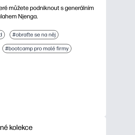
teré můžete podniknout s generálním
alahem Njenga.
d
#obraťte se na něj
#bootcamp pro malé firmy
iné kolekce