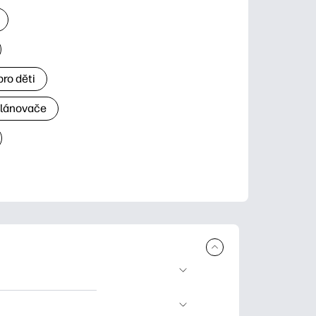
ro děti
plánovače
 ke stažení a tisku.
rty pro zvláštní