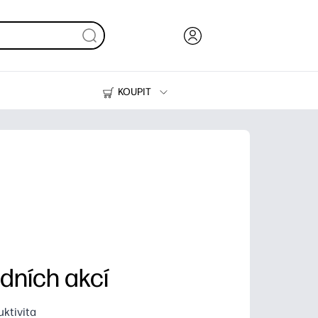
KOUPIT
Inkoust, toner a papír
Tiskárny
dních akcí
uktivita