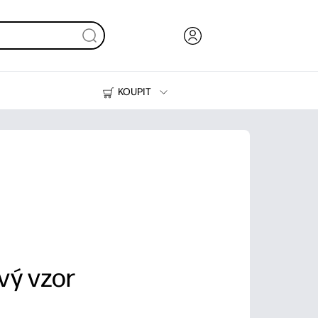
KOUPIT
Inkoust, toner a papír
Tiskárny
vý vzor