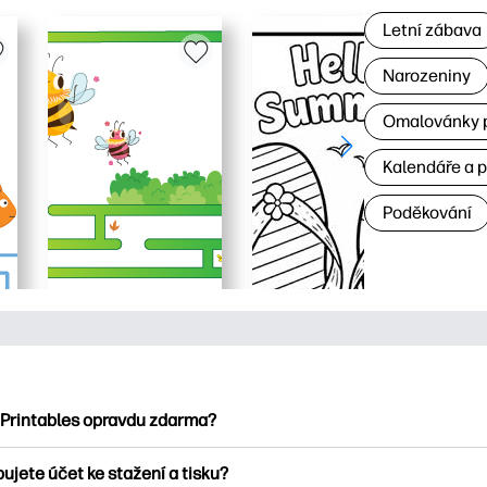
Letní zábava
Narozeniny
Omalovánky p
Kalendáře a 
Poděkování
 Printables opravdu zdarma?
ntables nabízí více než 2500 bezplatných tisknutelných položek
ujete účet ke stažení a tisku?
umejte oblíbené omalovánky, zábavné učební listy, řemesla a ka