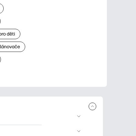
ro děti
plánovače
 ke stažení a tisku.
rty pro zvláštní