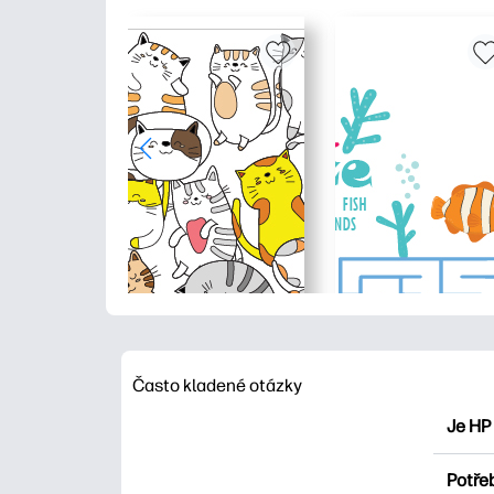
Často kladené otázky
Je HP
HP Pri
Potřeb
Prozko