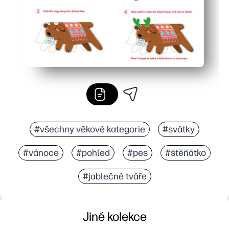
#všechny věkové kategorie
#svátky
#vánoce
#pohled
#pes
#štěňátko
#jablečné tváře
Jiné kolekce