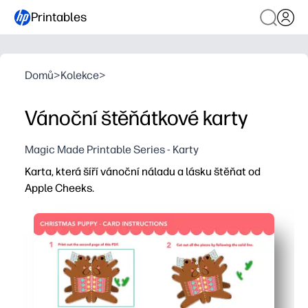
Printables
Domů
>
Kolekce
>
Vánoční štěňátkové karty
Magic Made Printable Series - Karty
Karta, která šíří vánoční náladu a lásku štěňat od
Apple Cheeks.
Proč to funguje:
Můžete tisknout, stříhat a skládat během několika minut 
Rozkošná ilustrace štěněte potěší děti a rodiny - ideál
Prázdné uvnitř vám dává prostor pro přizpůsobení pozná
Určeno pro domácí tiskárny - pracuje na dopisech nebo 