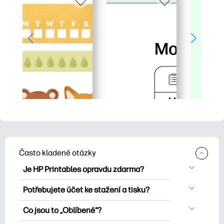
Často kladené otázky
Je HP Printables opravdu zdarma?
HP Printables nabízí více než 2500
Potřebujete účet ke stažení a tisku?
bezplatných tisknutelných položek ke
Můžete prozkoumat a tisknout bez
stažení a tisku. Prozkoumejte oblíbené
Co jsou to „Oblíbené“?
vytvoření účtu. Přihlášení vám však
omalovánky, zábavné učební listy,