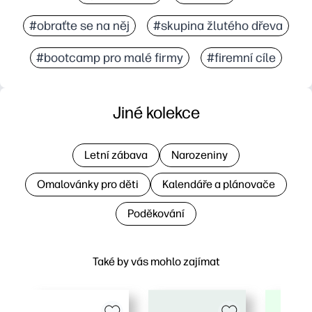
#obraťte se na něj
#skupina žlutého dřeva
#bootcamp pro malé firmy
#firemní cíle
Jiné kolekce
Letní zábava
Narozeniny
Omalovánky pro děti
Kalendáře a plánovače
Poděkování
Také by vás mohlo zajímat