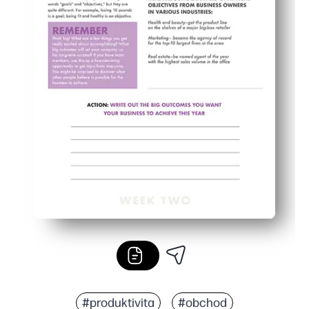
#produktivita
#obchod