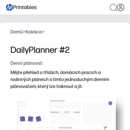
Printables
Domů
>
Kolekce
>
DailyPlanner #2
Denní plánovač
Mějte přehled o třídách, domácích pracích a
rodinných plánech s tímto jednoduchým denním
plánovačem, který lze tisknout a jít.
Proč to funguje:
Design bez přípravy - tiskněte doma a začněte organiz
Vyhrazené prostory pro rozvrh, nejvyšší priority, úkoly 
Přátelské a přehledné uspořádání pomáhá dětem i dospěl
Všestranný formát se vklouzne do pořadače nebo do sch