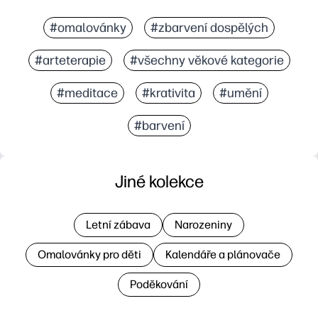
#omalovánky
#zbarvení dospělých
#arteterapie
#všechny věkové kategorie
#meditace
#krativita
#umění
#barvení
Jiné kolekce
Letní zábava
Narozeniny
Omalovánky pro děti
Kalendáře a plánovače
Poděkování