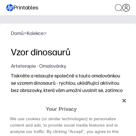
Printables
Domů
>
Kolekce
>
Vzor dinosaurů
Arteterapie - Omalovánky
Tiskněte a relaxujte společně s touto omalovánkou
se vzorem dinosaurů - rychlou, uklidňující aktivitou
bez obrazovky, která vám umožní uvolnit se, zatímco
děti uvolní svou kreativitu.
Proč to funguje:
Your Privacy
Nulová příprava - stačí tisknout a barvit doma, ve škole
We use cookies (or similar technologies) to personalize
Návrhy Dino udržují děti zapojené, takže získáte tichou
content and ads, to provide social media features and to
Buduje jemnou motoriku, soustředění a sebevědomí bar
analyse our traffic. By clicking "Accept", you agree to this