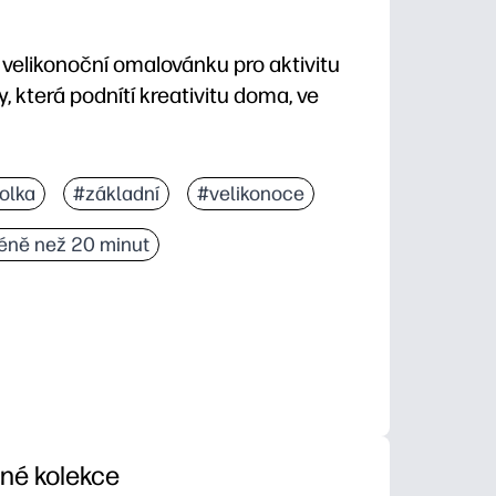
 velikonoční omalovánku pro aktivitu
, která podnítí kreativitu doma, ve
 žádná příprava, žádná laminace, okamžité zapojení.
olka
#základní
#velikonoce
, soustředění a sebevědomí při výběru barev.
ně než 20 minut
išery, centra, dílčí plány, večírky nebo cestování.
hé detaily zajišťují nízkou inkoust a přátelskou k dě
iné kolekce