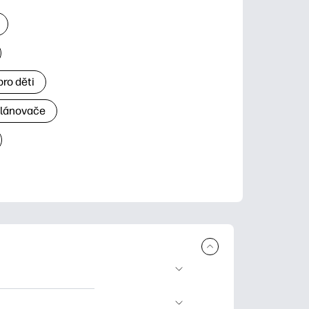
ro děti
plánovače
 ke stažení a tisku.