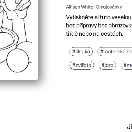
Allison White -Omalovánky
Vytiskněte si tuto veselou
bez přípravy bez obrazovky
třídě nebo na cestách.
Proč to funguje:
Stačí tisknout a začít -
#školka
#mateřská šk
Buduje jemnou motoriku
#zvířata
#jaro
#mé
Ideální pro předčasné fin
Tučné obrysy a jednoduc
J