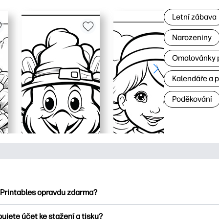
Letní zábava
Narozeniny
Omalovánky p
Kalendáře a 
Poděkování
 Printables opravdu zdarma?
ntables nabízí více než 2500 bezplatných tisknutelných položek
ujete účet ke stažení a tisku?