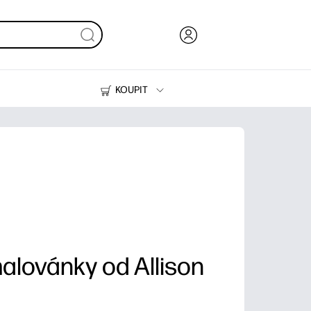
KOUPIT
Inkoust, toner a papír
Tiskárny
alovánky od Allison