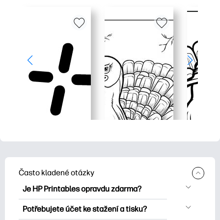
Často kladené otázky
Je HP Printables opravdu zdarma?
HP Printables nabízí více než 2500
Potřebujete účet ke stažení a tisku?
bezplatných tisknutelných položek ke