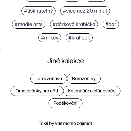
#tisknutelný
#více než 20 minut
#madie arts
#dárková krabička
#dar
#mrkev
#králíček
Jiné kolekce
Letní zábava
Narozeniny
Omalovánky pro děti
Kalendáře a plánovače
Poděkování
Také by vás mohlo zajímat