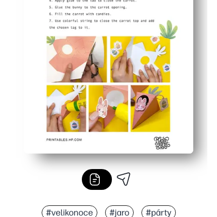
#velikonoce
#jaro
#párty