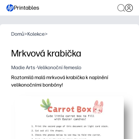
Printables
Domů
>
Kolekce
>
Mrkvová krabička
Madie Arts -Velikonoční řemeslo
Roztomilá malá mrkvová krabička k naplnění
velikonočními bonbóny!
Proč to funguje:
Tiskněte, stříhejte, skládejte a sestavte během několika
Řemeslo vhodné pro děti, které buduje nůžkové dovedno
Ideální pro večírky ve třídě, lov vajec, nastavení míst a v
Rozkošný tvar mrkve pojme malé lahůdky a dodává okam