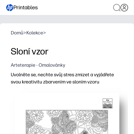
Printables
Domů
>
Kolekce
>
Sloní vzor
Arteterapie - Omalovánky
Uvolněte se, nechte svůj stres zmizet a vyjádřete
svou kreativitu zbarvením ve sloním vzoru
Proč to funguje:
Tisknete a jdete - žádná příprava, stačí vzít pastelky ne
Složitý vzor slonů vám pomůže soustředit se - uklidňuj
Vybudujete jemnou motorickou kontrolu a vytrvalost - id
Můžete jej použít doma, ve třídě nebo na cestách - snad