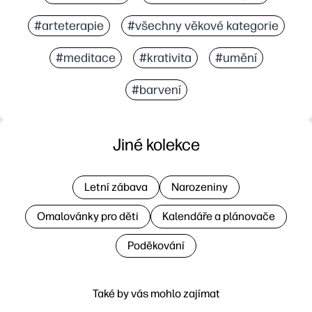
#arteterapie
#všechny věkové kategorie
#meditace
#krativita
#umění
#barvení
Jiné kolekce
Letní zábava
Narozeniny
Omalovánky pro děti
Kalendáře a plánovače
Poděkování
Také by vás mohlo zajímat