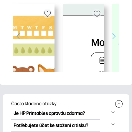
Často kladené otázky
Je HP Printables opravdu zdarma?
HP Printables nabízí více než 2500
Potřebujete účet ke stažení a tisku?
bezplatných tisknutelných položek ke