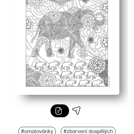
#omalovánky
#zbarvení dospělých