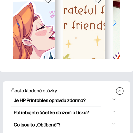
Často kladené otázky
Je HP Printables opravdu zdarma?
HP Printables nabízí více než 2500
Potřebujete účet ke stažení a tisku?
bezplatných tisknutelných položek ke
Můžete prozkoumat a tisknout bez
stažení a tisku. Prozkoumejte oblíbené
Co jsou to „Oblíbené“?
vytvoření účtu. Přihlášení vám však
omalovánky, zábavné učební listy,