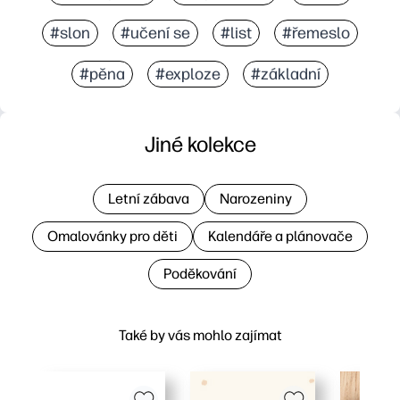
#slon
#učení se
#list
#řemeslo
#pěna
#exploze
#základní
Jiné kolekce
Letní zábava
Narozeniny
Omalovánky pro děti
Kalendáře a plánovače
Poděkování
Také by vás mohlo zajímat