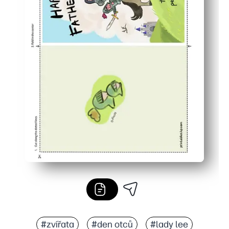
#zvířata
#den otců
#lady lee