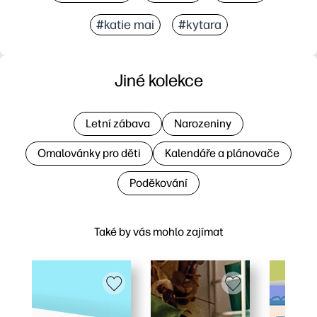
#katie mai
#kytara
Jiné kolekce
Letní zábava
Narozeniny
Omalovánky pro děti
Kalendáře a plánovače
Poděkování
Také by vás mohlo zajímat