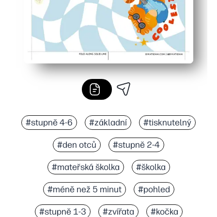
#stupně 4-6
#základní
#tisknutelný
#den otců
#stupně 2-4
#mateřská školka
#školka
#méně než 5 minut
#pohled
#stupně 1-3
#zvířata
#kočka