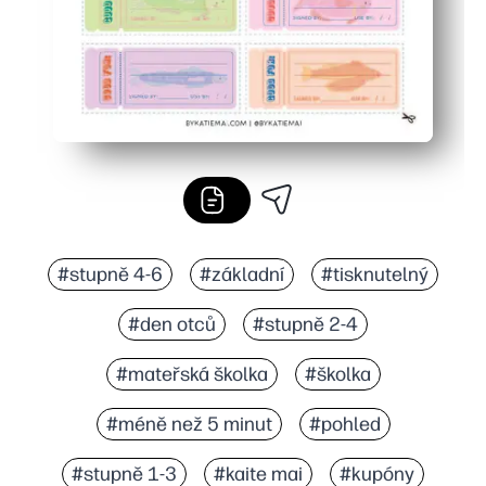
#stupně 4-6
#základní
#tisknutelný
#den otců
#stupně 2-4
#mateřská školka
#školka
#méně než 5 minut
#pohled
#stupně 1-3
#kaite mai
#kupóny