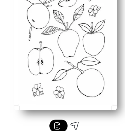
Všestranné použití - ozdobte nástěnky, vytvářejte zálož