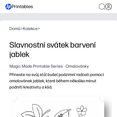
Printables
Domů
>
Kolekce
>
Slavnostní svátek barvení
jablek
Magic Made Printable Series - Omalovánky
Přineste na svůj stůl bušel podzimní radosti pomocí
omalovánek jablek, které během několika minut
podnítí kreativitu a klid.
Proč to funguje:
Nulová příprava - stačí tisknout a barvit, ideální pro př
Zabývá se smíšeným věkem - výrazné obrysy a hravé det
Buduje dovednosti - jemná motorická síla, rozpoznávání 