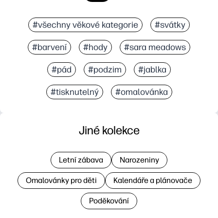
#všechny věkové kategorie
#svátky
#barvení
#hody
#sara meadows
#pád
#podzim
#jablka
#tisknutelný
#omalovánka
Jiné kolekce
Letní zábava
Narozeniny
Omalovánky pro děti
Kalendáře a plánovače
Poděkování