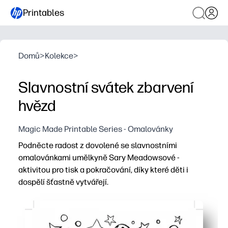
Printables
Domů
>
Kolekce
>
Slavnostní svátek zbarvení
hvězd
Magic Made Printable Series - Omalovánky
Podněcte radost z dovolené se slavnostními
omalovánkami umělkyně Sary Meadowsové -
aktivitou pro tisk a pokračování, díky které děti i
dospělí šťastně vytvářejí.
Proč to funguje:
Tiskněte a pokračujte s obrysy s nízkým obsahem inkoust
Veselé hvězdy a sezónní vzory zvou kreativitu a udržuj