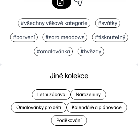
#všechny věkové kategorie
#svátky
#barvení
#sara meadows
#tisknutelný
#omalovánka
#hvězdy
Jiné kolekce
Letní zábava
Narozeniny
Omalovánky pro děti
Kalendáře a plánovače
Poděkování