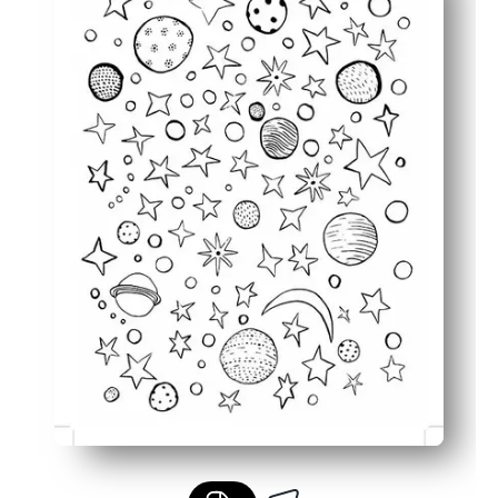
Ideální pro učebny, večírky nebo klidný rodinný čas - s
Buduje jemnou motoriku a soustředění a zároveň vám po