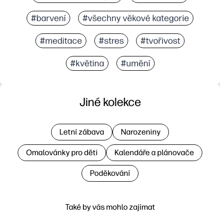
#barvení
#všechny věkové kategorie
#meditace
#stres
#tvořivost
#květina
#umění
Jiné kolekce
Letní zábava
Narozeniny
Omalovánky pro děti
Kalendáře a plánovače
Poděkování
Také by vás mohlo zajímat