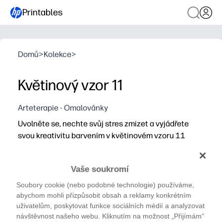
Printables
Domů
>
Kolekce
>
Květinový vzor 11
Arteterapie - Omalovánky
Uvolněte se, nechte svůj stres zmizet a vyjádřete
svou kreativitu barvením v květinovém vzoru 11
Proč to funguje:
Tisk bez přípravy - můžete začít barvit během několika 
Vaše soukromí
Uklidňující zaměření - skvělé pro klidný čas, mozkové 
Soubory cookie (nebo podobné technologie) používáme,
Flexibilní použití - ideální pro rychlé dokončování, dílčí 
abychom mohli přizpůsobit obsah a reklamy konkrétním
Opakovaně použitelné - tiskněte doplňky pro skupiny a 
uživatelům, poskytovat funkce sociálních médií a analyzovat
návštěvnost našeho webu. Kliknutím na možnost „Přijímám“