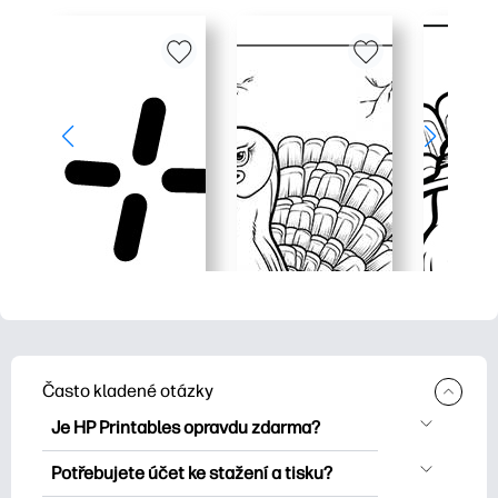
Často kladené otázky
Je HP Printables opravdu zdarma?
HP Printables nabízí více než 2500
Potřebujete účet ke stažení a tisku?
bezplatných tisknutelných položek ke