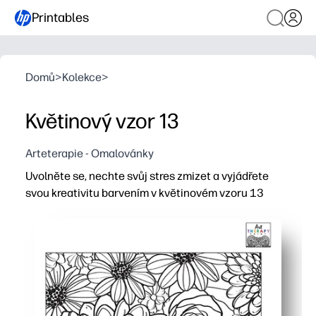
Printables
Domů
>
Kolekce
>
Květinový vzor 13
Arteterapie - Omalovánky
Uvolněte se, nechte svůj stres zmizet a vyjádřete
svou kreativitu barvením v květinovém vzoru 13
Proč to funguje:
Pohodlí pro tisk a použití - stačí uchopit pastelky, barev
Detailní květinový vzor vytváří soustředění a všímavost -
Zapojení bez obrazovky, které je ideální pro učebny, p
Dotisk pro skupiny nebo rychlé finišery - podporuje jem