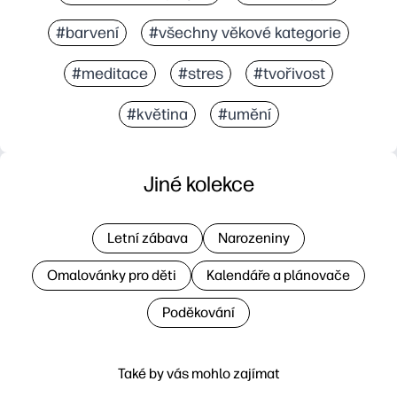
#barvení
#všechny věkové kategorie
#meditace
#stres
#tvořivost
#květina
#umění
Jiné kolekce
Letní zábava
Narozeniny
Omalovánky pro děti
Kalendáře a plánovače
Poděkování
Také by vás mohlo zajímat