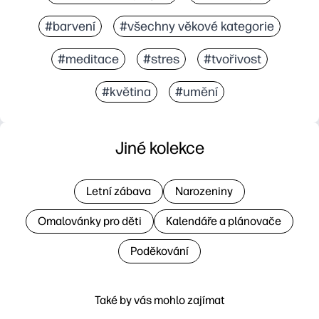
#barvení
#všechny věkové kategorie
#meditace
#stres
#tvořivost
#květina
#umění
Jiné kolekce
Letní zábava
Narozeniny
Omalovánky pro děti
Kalendáře a plánovače
Poděkování
Také by vás mohlo zajímat