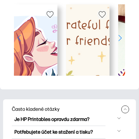
Často kladené otázky
Je HP Printables opravdu zdarma?
HP Printables nabízí více než 2500
Potřebujete účet ke stažení a tisku?
bezplatných tisknutelných položek ke