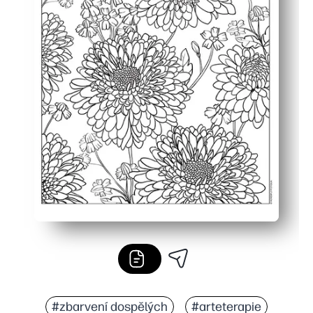
#zbarvení dospělých
#arteterapie