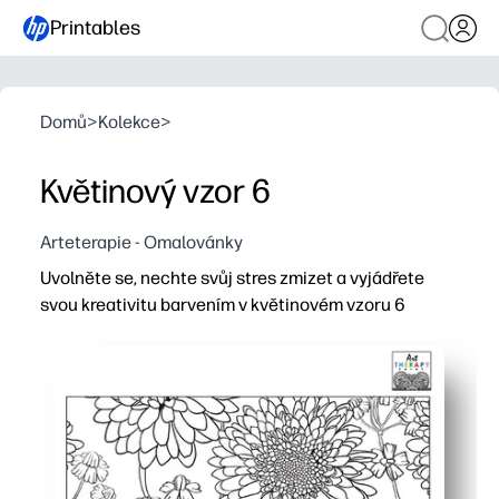
Printables
Domů
>
Kolekce
>
Květinový vzor 6
Arteterapie - Omalovánky
Uvolněte se, nechte svůj stres zmizet a vyjádřete
svou kreativitu barvením v květinovém vzoru 6
Proč to funguje:
Můžete tisknout během několika minut - bez přípravy, stač
Detailní květinový design vám pomůže zpomalit, soustřed
Můžete jej použít doma, ve třídách nebo ve skupinách - 
Můžete tisknout doplňky, vyzkoušet nové barevné palety,