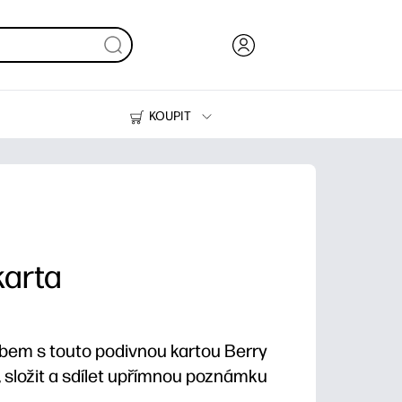
KOUPIT
Inkoust, toner a papír
Tiskárny
karta
em s touto podivnou kartou Berry
t, složit a sdílet upřímnou poznámku