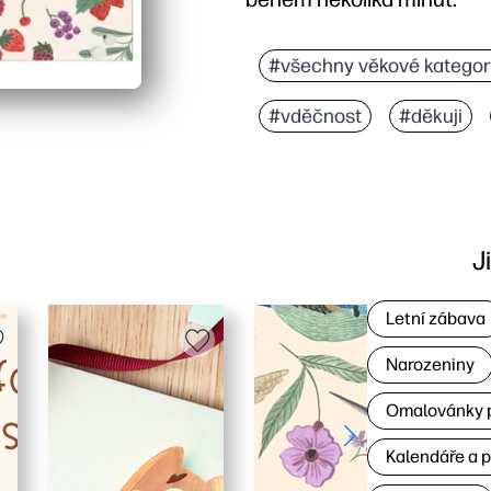
Proč to funguje:
Pohodlí s nulovou přípra
#všechny věkové kategor
Zásnuby schválené dětmi
#vděčnost
#děkuji
Všestranný pro každou př
Snadné přizpůsobení - 
J
Letní zábava
Narozeniny
Omalovánky p
Kalendáře a 