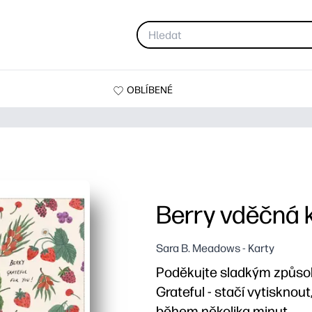
OBLÍBENÉ
Berry vděčná 
Sara B. Meadows - Karty
Poděkujte sladkým způsob
Grateful - stačí vytisknou
během několika minut.