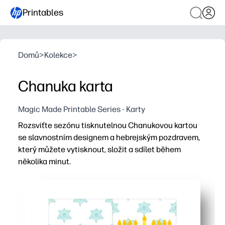
Printables
Domů
>
Kolekce
>
Chanuka karta
Magic Made Printable Series - Karty
Rozsviťte sezónu tisknutelnou Chanukovou kartou
se slavnostním designem a hebrejským pozdravem,
který můžete vytisknout, složit a sdílet během
několika minut.
Proč to funguje:
Pohodlí pro tisk a použití - stačí stisknout tisk, složit 
Smysluplné a osobní - přidejte svou vlastní zprávu a osla
Aktivita vhodná pro děti - rychlý a nenáročný způsob, ja