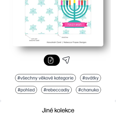
Všestranné sdílení - ideální pro poštovní zásilky, před
#všechny věkové kategorie
#svátky
#pohled
#rebeccadiy
#chanuka
Jiné kolekce