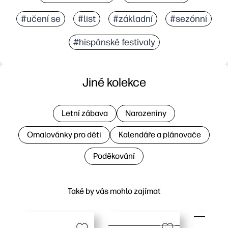
#učení se
#list
#základní
#sezónní
#hispánské festivaly
Jiné kolekce
Letní zábava
Narozeniny
Omalovánky pro děti
Kalendáře a plánovače
Poděkování
Také by vás mohlo zajímat