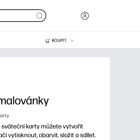
KOUPIT
Inkoust, toner a papír
Tiskárny
omalovánky
Karty
 sváteční karty můžete vytvořit
í vytisknout, obarvit, složit a sdílet.