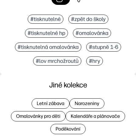
#tisknutelné
#zpět do školy
#tisknutelné hp
#omalovánka
#tisknutelná omalovánka
#stupně 1-6
#lov mrchožroutů
#hry
Jiné kolekce
Letní zábava
Narozeniny
Omalovánky pro děti
Kalendáře a plánovače
Poděkování