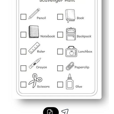
Uvolňuje nervozitu prvního dne - hravý ledoborec, kter
Přizpůsobuje se vašemu plánu - použijte jej pro centra