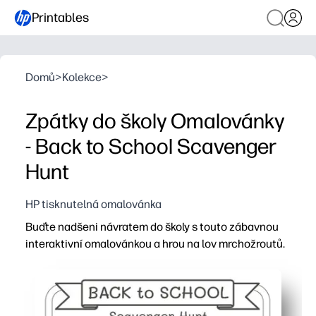
Printables
Domů
>
Kolekce
>
Zpátky do školy Omalovánky
- Back to School Scavenger
Hunt
HP tisknutelná omalovánka
Buďte nadšeni návratem do školy s touto zábavnou
interaktivní omalovánkou a hrou na lov mrchožroutů.
Proč to funguje:
Tiskněte a jděte - není nutná žádná příprava, stačí stis
Udržuje děti v pohybu a soustředění - barví a loví školní