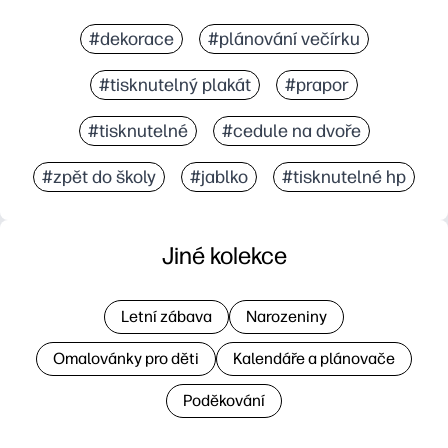
#dekorace
#plánování večírku
#tisknutelný plakát
#prapor
#tisknutelné
#cedule na dvoře
#zpět do školy
#jablko
#tisknutelné hp
Jiné kolekce
Letní zábava
Narozeniny
Omalovánky pro děti
Kalendáře a plánovače
Poděkování