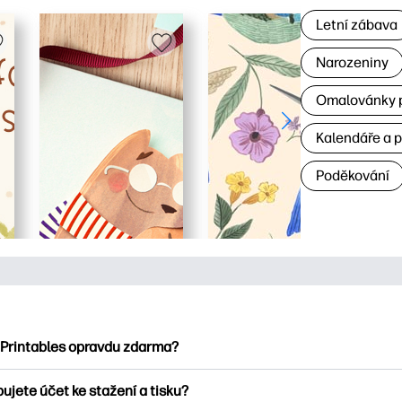
Letní zábava
Narozeniny
Omalovánky p
Kalendáře a 
Poděkování
 Printables opravdu zdarma?
ntables nabízí více než 2500 bezplatných tisknutelných položek
ujete účet ke stažení a tisku?
umejte oblíbené omalovánky, zábavné učební listy, řemesla a ka