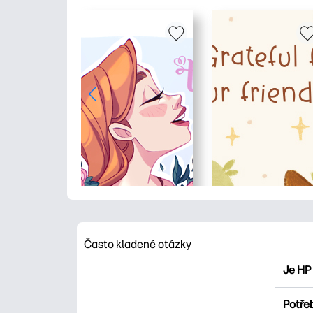
Často kladené otázky
Je HP
HP Pri
Potřeb
Prozko