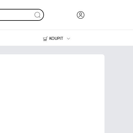
KOUPIT
Inkoust, toner a papír
Tiskárny