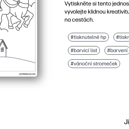
Vytiskněte si tento jednos
vyvolejte klidnou kreativi
na cestách.
Proč to funguje:
Aktivita bez přípravy - 
#tisknutelné hp
#tisk
Odvážné obrysy a otevř
#barvicí list
#barvení
Vytváří jemné ovládání
Dotiskněte kdykoli pro 
#vánoční stromeček
J