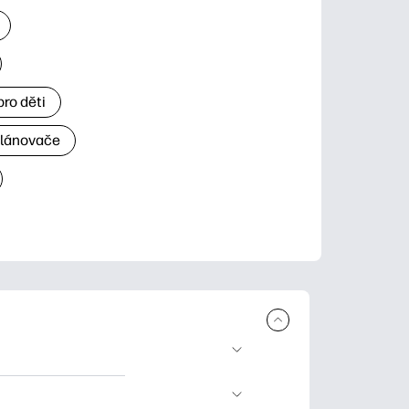
ro děti
plánovače
 ke stažení a tisku.
rty pro zvláštní