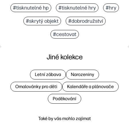
#tisknutelné hp
#tisknutelné hry
#hry
#skrytý objekt
#dobrodružství
#cestovat
Jiné kolekce
Letní zábava
Narozeniny
Omalovánky pro děti
Kalendáře a plánovače
Poděkování
Také by vás mohlo zajímat