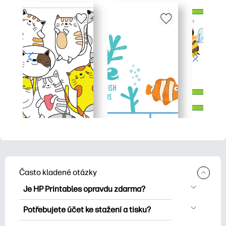
Často kladené otázky
Je HP Printables opravdu zdarma?
HP Printables nabízí více než 2500
Potřebujete účet ke stažení a tisku?
bezplatných tisknutelných položek ke
Můžete prozkoumat a tisknout bez