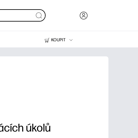
KOUPIT
Inkoust, toner a papír
Tiskárny
cích úkolů