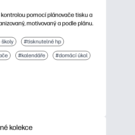
 kontrolou pomocí plánovače tisku a
anizovaný, motivovaný a podle plánu.
ovou stránku, kdykoli ji potřebujete
 školy
#tisknutelné hp
e plánování úkolů, termínů a priorit
ače
#kalendáře
#domácí úkol
í motivaci a snižují stres na poslední chvíli
ídě - konzistentní rutina, kterou můžete znovu použí
iné kolekce