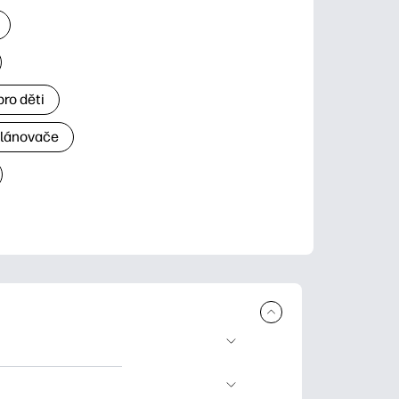
ro děti
plánovače
 ke stažení a tisku.
rty pro zvláštní