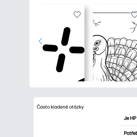
Často kladené otázky
Je HP
HP Pri
Potřeb
Prozko