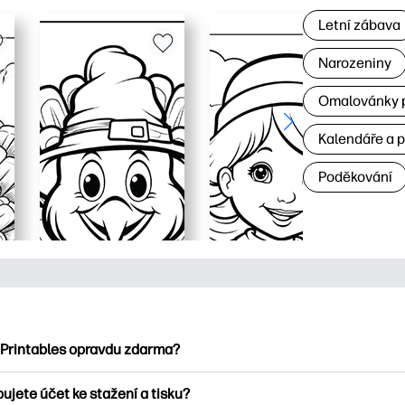
Letní zábava
Narozeniny
Omalovánky p
Kalendáře a 
Poděkování
 Printables opravdu zdarma?
ntables nabízí více než 2500 bezplatných tisknutelných položek
ujete účet ke stažení a tisku?
umejte oblíbené omalovánky, zábavné učební listy, řemesla a ka