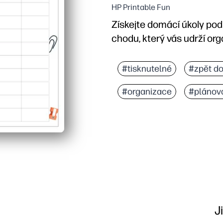
HP Printable Fun
Získejte domácí úkoly pod
chodu, který vás udrží org
Proč to funguje:
Zero prep - vytiskněte n
#tisknutelné
#zpět do
Týdenní přehled usnadňuj
#organizace
#plánov
Uspokojivé kontroly buduj
Pracuje doma nebo ve tř
J