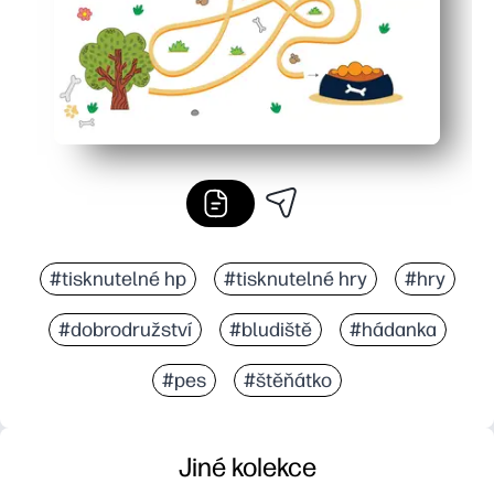
#tisknutelné hp
#tisknutelné hry
#hry
#dobrodružství
#bludiště
#hádanka
#pes
#štěňátko
Jiné kolekce